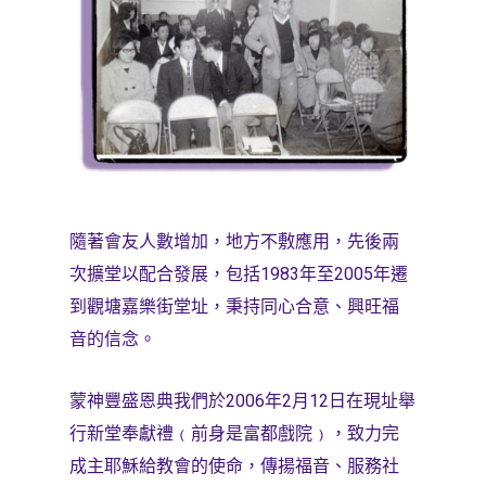
隨著會友人數增加，地方不敷應用，先後兩
次擴堂以配合發展，包括
1983
年至
2005
年遷
到觀塘嘉樂街堂址，秉持同心合意、興旺福
音的信念。
蒙神豐盛恩典我們於
2006
年
2
月
12
日在現址舉
行新堂奉獻禮﹙前身是富都戲院﹚，致力完
成主耶穌給教會的使命，傳揚福音、服務社